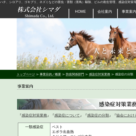
ハチ、シロアリ、ゴキブリ、ネズミなどの害虫・害獣（害鳥）駆除、ビルの衛生管理、感染症対策
HOME
会社案内
事業案
トップページ
≫
事業目的／概要
≫
防疫関係部門
≫
感染症対策業務
≫ 感染症の分類
『
感染症対策業務
』『
感染症について
』『
感染症の分類
』『
協会におけ
一類感染症
ペスト
エボラ出血熱