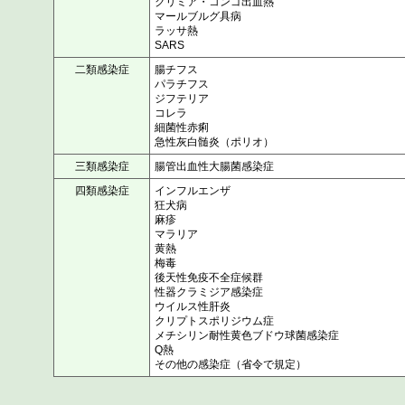
クリミア・コンゴ出血熱
マールブルグ具病
ラッサ熱
SARS
二類感染症
腸チフス
パラチフス
ジフテリア
コレラ
細菌性赤痢
急性灰白髄炎（ポリオ）
三類感染症
腸管出血性大腸菌感染症
四類感染症
インフルエンザ
狂犬病
麻疹
マラリア
黄熱
梅毒
後天性免疫不全症候群
性器クラミジア感染症
ウイルス性肝炎
クリプトスポリジウム症
メチシリン耐性黄色ブドウ球菌感染症
Q熱
その他の感染症（省令で規定）